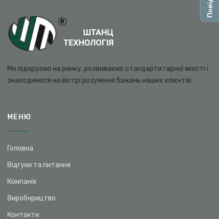
Ми лідируємо на ринку, розвиваємо стандарти гарної якості і
знаходимося на вістрі розуміння бажань наших клієнтів.
МЕНЮ
Головна
Відгуки та питання
Компанія
Виробнрицтво
Контакти