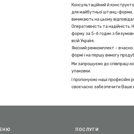
Консультаційний й конструкто
для майбутньої штанц-форми, а
виникають на цьому відповіда
Оперативність та надійність.
форму за 5-6 годин з безумовн
всій Україні.
Якісний ремкомплект – вчасно.
формі і на першу вимогу проду
Ми запрошуємо до співпраці ком
упаковки.
І пропонуємо наші професійні рі
своєчасно забезпечити Ваше 
ЕНЮ
ПОСЛУГИ