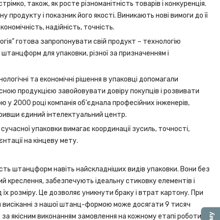
рімко, також, як росте різноманітність товарів і конкуренція.
 продукту і показник його якості. Виникають нові вимоги до її
ономічність, надійність, точність.
гія” готова запропонувати свій продукт – технологію
штанцформ для упаковки, різної за призначенням і
нологічні та економічні рішення в упаковці допомагали
існою продукцією завойовувати довіру покупців і розвивати
тою у 2000 році компанія об’єднала професійних інженерів,
оривши єдиний інтелектуальний центр.
учасної упаковки вимагає координації зусиль, точності,
єнтації на кінцеву мету.
ість штанцформ навіть найскладніших видів упаковки. Вони без
й креслення, забезпечують ідеальну стиковку елементів і
 їх розміру. Це дозволяє уникнути браку і втрат картону. При
 висіканні з нашої штанц-формою може досягати 9 тисяч
 за якісним виконанням замовлення на кожному етапі роботи.