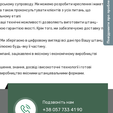
Повідомити про проблему
рському супроводу. Ми можемо розробити креслення і макет
 також проконсультувати клієнтів з усіх питань, що
льному етапі
 Наші технічні можливості дозволяють виготовити штанц-
ою гарантією якості. Крім того, ми забезпечуємо доставку по
 Ми зберігаємо в цифровому вигляді всі дані про Вашу штанц –
блюємо будь-яку її частину.
панії, зацікавлені в якісному і економічному виробництві
шення, знання, досвід і високоточні технології і готові
виробництво якісними штанцевальними формами.
Подзвоніть нам
+38 057 733 41 90