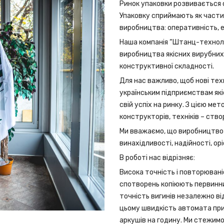
Ринок упаковки розвивається ст
Упаковку сприймають як частину
виробництва: оперативність, ек
Наша компанія “Штанц-техноло
виробництва якісних вирубних 
конструктивної складності.
Для нас важливо, щоб нові тех
українським підприємствам як
свій успіх на ринку. З цією ме
конструкторів, техніків – ств
Ми вважаємо, що виробництво с
винахідливості, надійності, орі
В роботі нас відрізняє:
Висока точність і повторюван
спотворень копіюють первинни
точність вигинів незалежно від
цьому швидкість автомата при
аркушів на годину. Ми стежимо